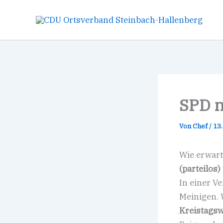
Zum
Inhalt
springen
SPD n
Von
Chef
/
13
Wie erwar
(parteilos)
In einer V
Meinigen. 
Kreistagsw