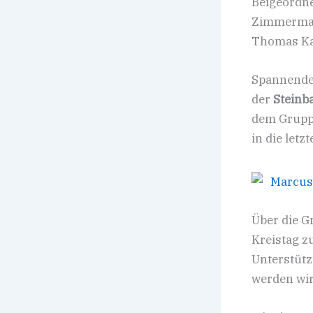
Beigeordne
Zimmermann
Thomas Ka
Spannender
der
Steinb
dem Gruppe
in die letzt
Über die G
Kreistag z
Unterstütz
werden wir