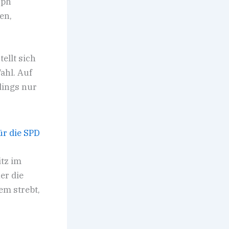
oph
en,
stellt sich
ahl. Auf
dings nur
itz im
er die
em strebt,