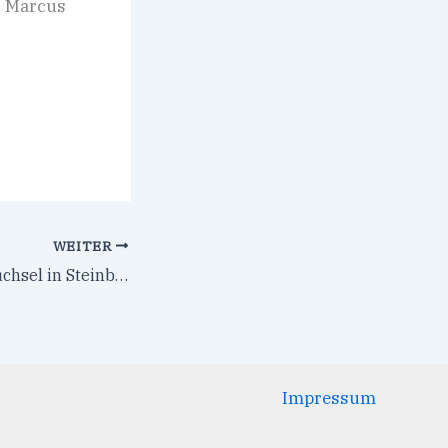
es Marcus
WEITER
Abriß Bäckerei Füchsel in Steinbach-Hallenberg geplant
Impressum