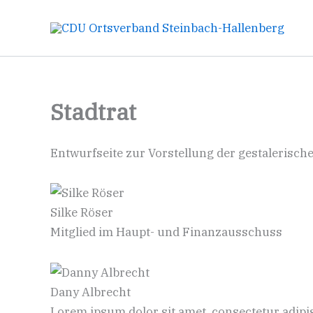
Zum
Inhalt
springen
Stadtrat
Entwurfseite zur Vorstellung der gestalerisch
Silke Röser
Mitglied im Haupt- und Finanzausschuss
Dany Albrecht
Lorem ipsum dolor sit amet, consectetur adipisc